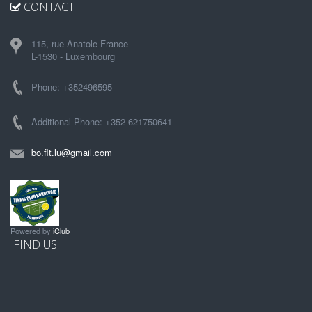
CONTACT
115, rue Anatole France
L-1530 - Luxembourg
Phone: +352496595
Additional Phone: +352 621750641
bo.flt.lu@gmail.com
Powered by
iClub
FIND US !