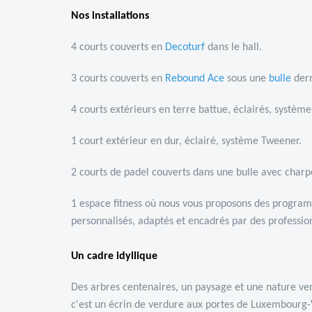
Nos installations
4 courts couverts en
D
ecoturf
dans le hall.
3 courts couverts en
R
ebound Ace
sous une
bulle
dern
4 courts extérieurs en terre battue, éclairés, systèm
1 court extérieur en dur, éclairé, système Tweener.
2 courts de padel couverts dans une bulle avec charp
1 espace fitness où nous vous proposons des progra
personnalisés, adaptés et encadrés par des professio
Un cadre idyllique
Des arbres centenaires, un paysage et une nature ve
c'est un écrin de verdure aux portes de Luxembourg-V