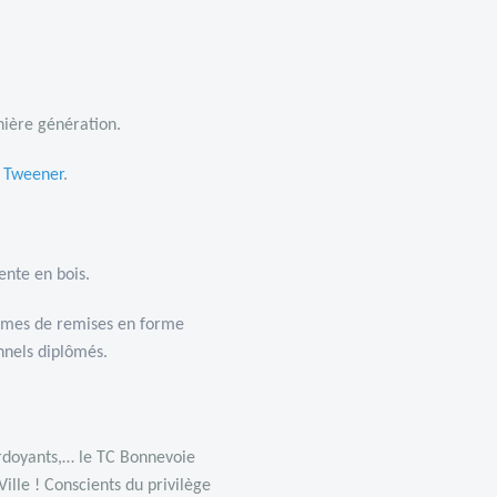
ière génération.
e
T
weener
.
ente en bois.
mmes de remises en forme
nnels diplômés.
rdoyants,… le TC Bonnevoie
ille ! Conscients du privilège