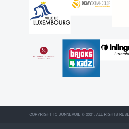
COPYRIGHT TC BONNEVOIE © 2021. ALL RIGHTS RES