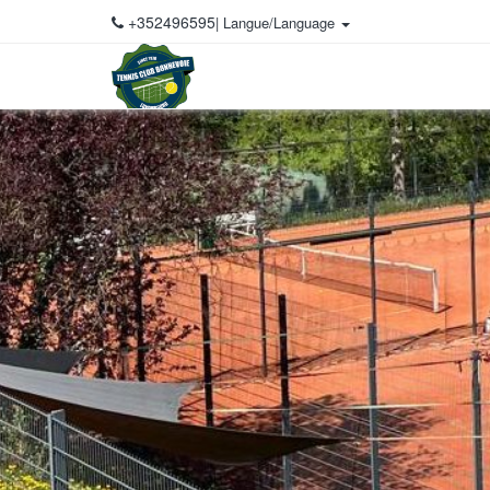
+352496595
| Langue/Language