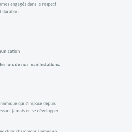
ommes engagés dans le respect
 durable :
munication
lles lors de nos manifestations.
ynamique qui s'impose depuis
cessant jamais de se développer
 des clubs champions Dames en