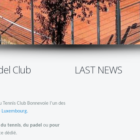
del Club
LAST NEWS
u Tennis Club Bonnevoie l'un des
e Luxembourg
.
r
du tennis
,
du padel
ou
pour
e dédié.